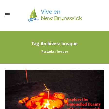
Tag Archives: bosque
Portada
»
bosque