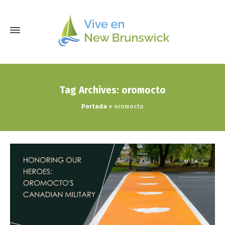
Tag Archives: oromocto
Portada
»
oromocto