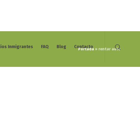
cios Inmigrantes
FAQ
Blog
Contacto
Portada
»
rentar auto