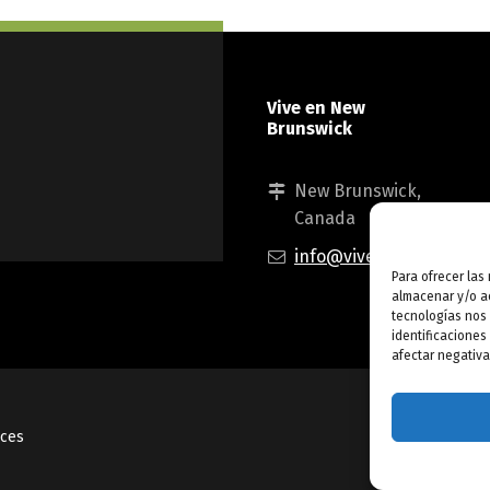
Vive en New
Brunswick
New Brunswick,
Canada
info@viveennewbrunsw
Para ofrecer las
almacenar y/o ac
tecnologías nos
identificaciones
afectar negativa
nces