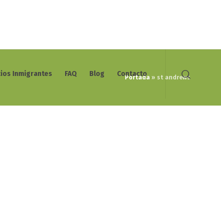
cios Inmigrantes
FAQ
Blog
Contacto
Portada
»
st andrews