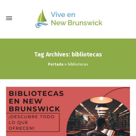
Tag Archives: bibliotecas
Portada
»
bibliotecas