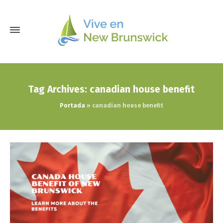
Tag Archives: canadian house benefit
Portada
»
canadian house benefit