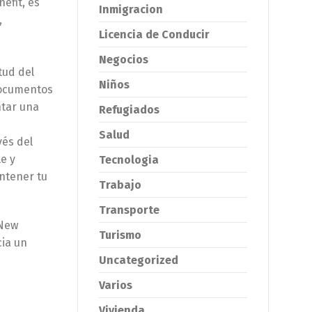
efit, es
Inmigracion
,
Licencia de Conducir
Negocios
tud del
Niños
documentos
ntar una
Refugiados
Salud
vés del
e y
Tecnologia
ntener tu
Trabajo
Transporte
 New
Turismo
cia un
Uncategorized
Varios
Vivienda