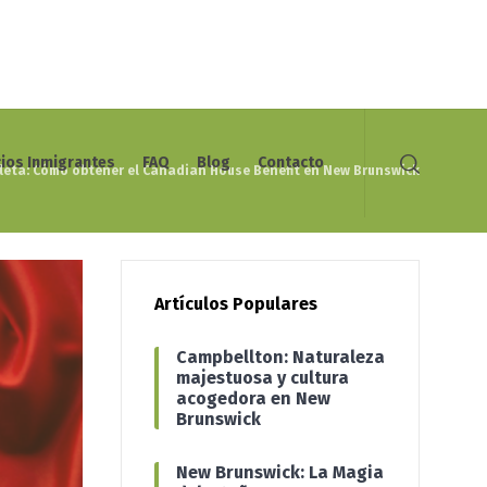
cios Inmigrantes
FAQ
Blog
Contacto
leta: Cómo obtener el Canadian House Benefit en New Brunswick
Artículos Populares
Campbellton: Naturaleza
majestuosa y cultura
acogedora en New
Brunswick
New Brunswick: La Magia