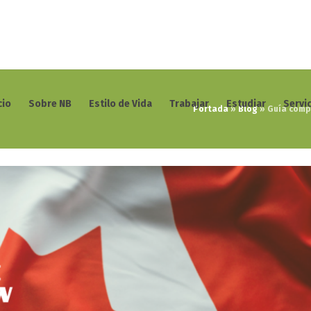
cio
Sobre NB
Estilo de Vida
Trabajar
Estudiar
Servi
Portada
»
Blog
»
Guía comp