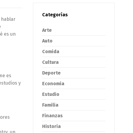
Categorías
 hablar
e
Arte
ué es un
Auto
Comida
Cultura
Deporte
rme es
estudios y
Economia
Estudio
Familia
Finanzas
dores
Historia
try, un