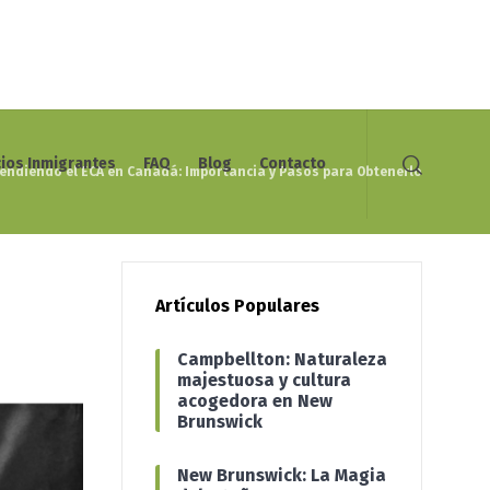
cios Inmigrantes
FAQ
Blog
Contacto
endiendo el ECA en Canadá: Importancia y Pasos para Obtenerlo
Artículos Populares
Campbellton: Naturaleza
majestuosa y cultura
acogedora en New
Brunswick
New Brunswick: La Magia