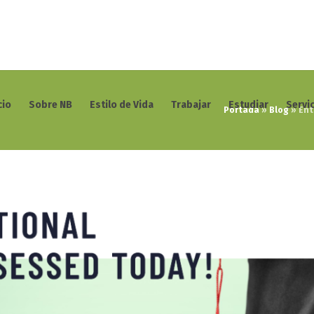
cio
Sobre NB
Estilo de Vida
Trabajar
Estudiar
Servi
Portada
»
Blog
»
Ent