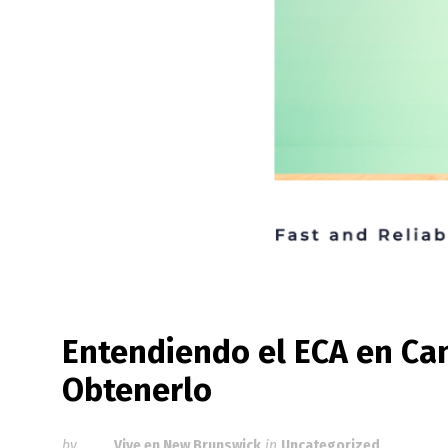
Entendiendo el ECA en Ca
Obtenerlo
by
Vive en New Brunswick
in
Uncategorized