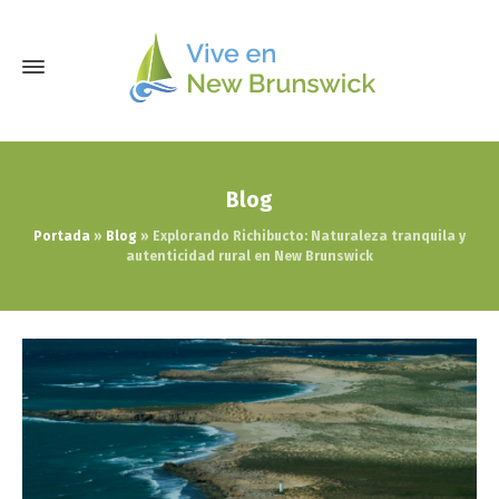
Blog
Portada
»
Blog
»
Explorando Richibucto: Naturaleza tranquila y
autenticidad rural en New Brunswick