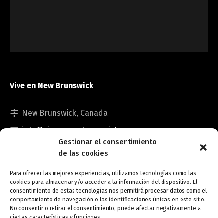
Vive en New Brunswick
New Brunswick, Canada
info@viveennewbrunswick.com
Gestionar el consentimiento
de las cookies
Para ofrecer las mejores experiencias, utilizamos tecnologías como las
cookies para almacenar y/o acceder a la información del dispositivo. El
consentimiento de estas tecnologías nos permitirá procesar datos como el
comportamiento de navegación o las identificaciones únicas en este sitio.
No consentir o retirar el consentimiento, puede afectar negativamente a
Copyright © Vive en New Brunswick.
ciertas características y funciones.