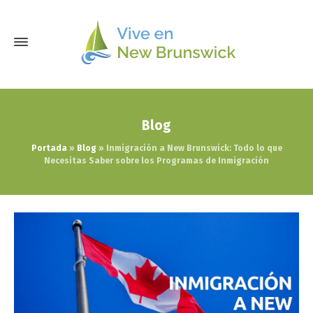
Blog
Portada
»
Blog
»
Inmigración a New Brunswick: Todo lo que
Necesitas Saber sobre los Programas de Inmigración